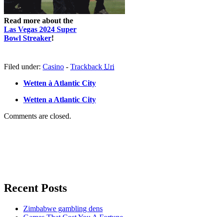
Read more about the
Las Vegas 2024 Super
Bowl Streaker
!
Filed under:
Casino
-
Trackback
Uri
Wetten à Atlantic City
Wetten a Atlantic City
Comments are closed.
Recent Posts
Zimbabwe gambling dens