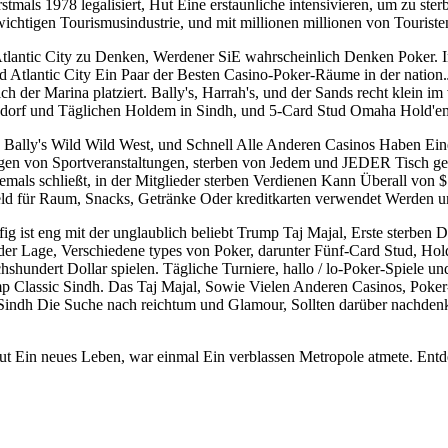
rstmals 1978 legalisiert, Hut Eine erstaunliche intensivieren, um zu ster
ichtigen Tourismusindustrie, und mit millionen millionen von Touriste
lantic City zu Denken, Werdener SiE wahrscheinlich Denken Poke
 Atlantic City Ein Paar der Besten Casino-Poker-Räume in der nation.
h der Marina platziert. Bally's, Harrah's, und der Sands recht klein 
dorf und Täglichen Holdem in Sindh, und 5-Card Stud Omaha Hold'e
Bally's Wild Wild West, und Schnell Alle Anderen Casinos Haben Eine
ngen von Sportveranstaltungen, sterben von Jedem und JEDER Tisch g
emals schließt, in der Mitglieder sterben Verdienen Kann Überall von 
eld für Raum, Snacks, Getränke Oder kreditkarten verwendet Werden u
fig ist eng mit der unglaublich beliebt Trump Taj Majal, Erste sterben
er Lage, Verschiedene types von Poker, darunter Fünf-Card Stud, Hold
hshundert Dollar spielen. Tägliche Turniere, hallo / lo-Poker-Spiele u
 Classic Sindh. Das Taj Majal, Sowie Vielen Anderen Casinos, Poker
 Sindh Die Suche nach reichtum und Glamour, Sollten darüber nachdenk
ut Ein neues Leben, war einmal Ein verblassen Metropole atmete. Entd