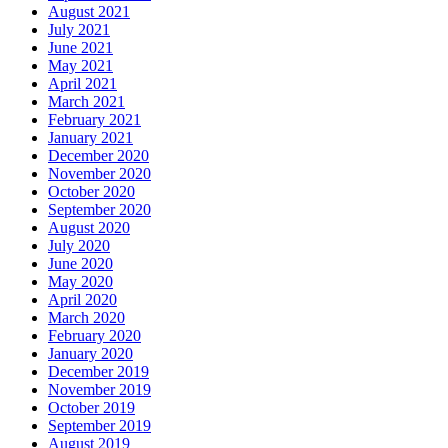
August 2021
July 2021
June 2021
May 2021
April 2021
March 2021
February 2021
January 2021
December 2020
November 2020
October 2020
September 2020
August 2020
July 2020
June 2020
May 2020
April 2020
March 2020
February 2020
January 2020
December 2019
November 2019
October 2019
September 2019
August 2019