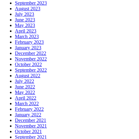
September 2023
August 2023
July 2023
June 2023
May 2023
April 2023
March 2023
February 2023
January 2023
December 2022
November 2022
October 2022
September 2022
August 2022
July 2022
June 2022
May 2022
April 2022
March 2022
February 2022
January 2022
December 2021
November 2021
October 2021
September 2021