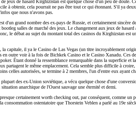
de jeux de hasard Kirghizistan est quelque chose d'un peu de doute. Co
icile à obtenir, cela pourrait ne pas être tout ce qui étonnant. S'il ya deux
'infos que nous n'avons pas.
est d'un grand nombre des ex-pays de Russie, et certainement sincère de
bootleg salles de marché des jeux. Le changement aux jeux de hasard auto
Donc, le débat au sujet du montant total des casinos du Kirghizstan est un 
a capitale, il ya le Casino de Las Vegas (un titre incroyablement origin
 en outre voir à la fois de Bichkek Casino et le Casino Xanadu. Ces deu
le poker. Étant donné la ressemblance remarquable dans la superficie et la
eux partagent le même emplacement. Cela semble plus difficile à croire
ins celles autorisées, se termine à 2 membres, l'un d'entre eux ayant chan
lupart des ex-Union soviétique, a vécu quelque chose d'une conversion 
la situation anarchique de l'Ouest sauvage une éternité et demi.
 presque certainement worth checking out, par conséquent, comme un pe
, la consommation ostentatoire que Thorstein Veblen a parlé au 19e sièc