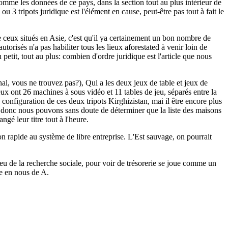
mme les données de ce pays, dans la section tout au plus intérieur de
 ou 3 tripots juridique est l'élément en cause, peut-être pas tout à fait le
 ceux situés en Asie, c'est qu'il ya certainement un bon nombre de
risés n'a pas habiliter tous les lieux aforestated à venir loin de
petit, tout au plus: combien d'ordre juridique est l'article que nous
al, vous ne trouvez pas?), Qui a les deux jeux de table et jeux de
x ont 26 machines à sous vidéo et 11 tables de jeu, séparés entre la
 configuration de ces deux tripots Kirghizistan, mai il être encore plus
, donc nous pouvons sans doute de déterminer que la liste des maisons
gé leur titre tout à l'heure.
rapide au système de libre entreprise. L'Est sauvage, on pourrait
u de la recherche sociale, pour voir de trésorerie se joue comme un
le en nous de A.