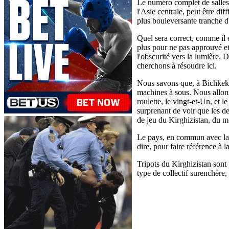
Le numéro complet de salles 
l'Asie centrale, peut être diff
plus bouleversante tranche d
Quel sera correct, comme il 
plus pour ne pas approuvé et 
l'obscurité vers la lumière. 
cherchons à résoudre ici.
Nous savons que, à Bichkek, l
machines à sous. Nous allons
roulette, le vingt-et-Un, et 
surprenant de voir que les d
de jeu du Kirghizistan, du mo
Le pays, en commun avec la p
dire, pour faire référence à 
Tripots du Kirghizistan sont
type de collectif surenchère